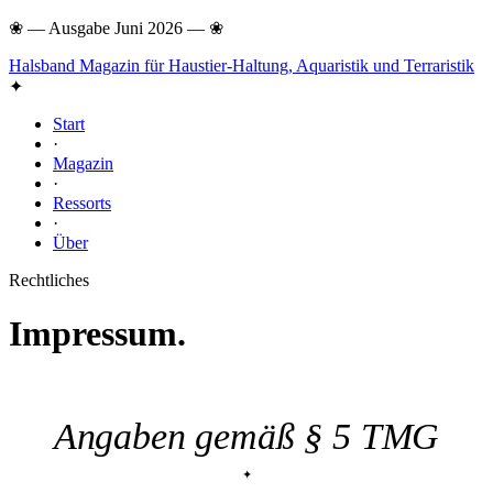
❀
—
Ausgabe Juni 2026
—
❀
Halsband
Magazin für Haustier-Haltung, Aquaristik und Terraristik
✦
Start
·
Magazin
·
Ressorts
·
Über
Rechtliches
Impressum.
Angaben gemäß § 5 TMG