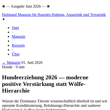
❀
—
Ausgabe Juni 2026
—
❀
Halsband
Magazin für Haustier-Haltung, Aquaristik und Terraristik
✦
Start
·
Magazin
·
Ressorts
·
Über
← Magazin
01. Juni 2026
Hunde · 9 min
Hundeerziehung 2026 — moderne
positive Verstärkung statt Wölfe-
Hierarchie
Warum die Dominanz-Theorie wissenschaftlich überholt ist und wie
operante Konditionierung, Belohnungs-Hierarchie und sauberer
Markersignal-Aufbau heute funktionieren.